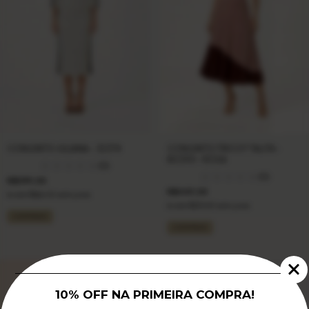
CONJUNTO JULIANA - 32374
CONJUNTO TRICOT TALITA -
80390 - ROSA
(0)
(0)
R$399,00
R$449,00
6
x de
R$66,50
sem juros
6
x de
R$74,83
sem juros
COMPRAR
COMPRAR
APROVEITE!
X