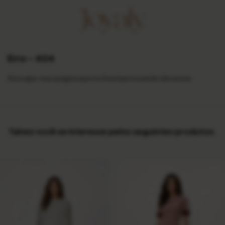
Erro - 404
Desculpe, mas a página que você está procurando não existe.
Talvez você se interesse pelos seguintes produtos.