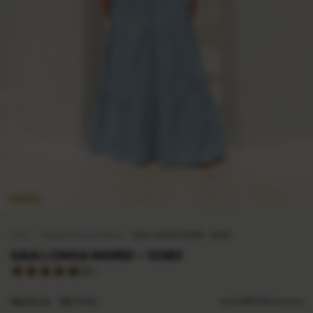
25
%
OFF
Início
.
Coleção Férias Urbanas
.
SAIA LONGA INGRID - 12583
SAIA LONGA INGRID - 12583
(1)
R$239,90
R$179,90
6
x de
R$29,98
sem juros