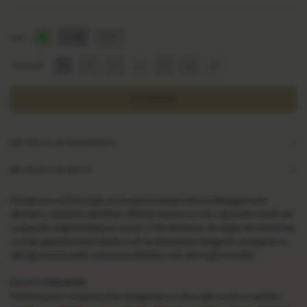
OCRE
PRETA
COR
36
38
40
42
44
46
48
TAMANHO
MEIOS DE PAGAMENTO
MEIOS DE ENVIO
Moderna e sofisticada, esta saia envelope de modelagem reta
destaca-se pelos detalhes diferenciados no cós, que adicionam um
toque de originalidade ao visual. O fechamento em zíper de metal nas
costas garante praticidade e um acabamento elegante, enquanto o
design estruturado valoriza a silhueta com discrição e estilo.
DICA JOYFASHION:
Perfeita para composições elegantes no dia a dia ou em ocasiões