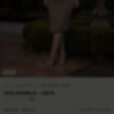
46
%
OFF
Início
.
Coleçao Florescer
.
SAIA AMARILIS - 12878
SAIA AMARILIS - 12878
(0)
R$259,90
R$139,90
6
x de
R$23,32
sem juros