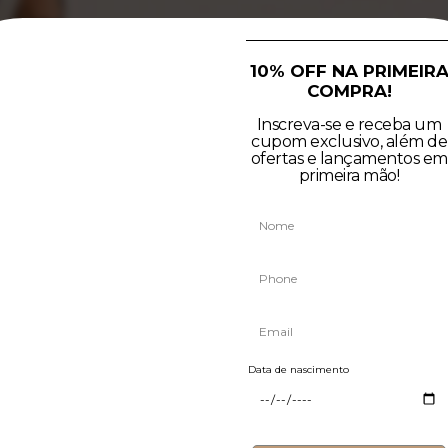
APROVEITE!
Produtos relacionados
RECEBA UM CUPOM DE DESCONTO EXCLUSIVO PARA SUA PRIMEIRA COMPRA