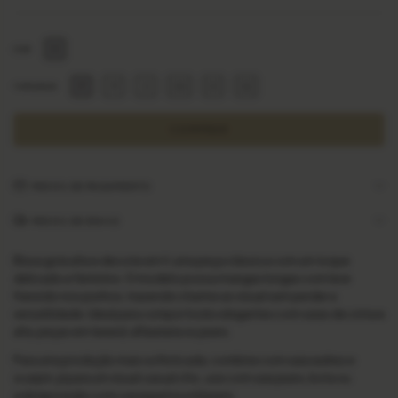
COR
P
M
G
GG
G1
G2
TAMANHO
MEIOS DE PAGAMENTO
MEIOS DE ENVIO
Blusa gola alta e decote em V, uma peça clássica com um toque
delicado e feminino. O modelo possui mangas longas com leve
franzido nos punhos, trazendo charme ao visual sem perder a
versatilidade. Ideal para compor looks elegantes com saias de cintura
alta, peças em tweed, alfaiataria ou jeans.
Para uma produção mais sofisticada, combine com saia xadrez e
scarpin; já para um visual casual chic, use com saia jeans, bota ou
sobreposição com casaquetos e blazers.