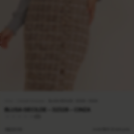
Início
.
Coleção Heranças
.
BLUSA GECILDE - 32328 - CINZA
BLUSA GECILDE - 32328 - CINZA
(0)
R$259,90
6
x de
R$43,32
sem juros